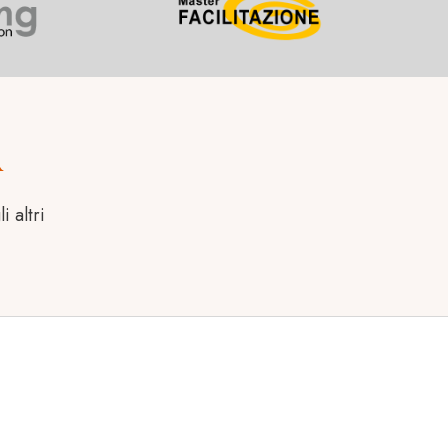
A
i altri