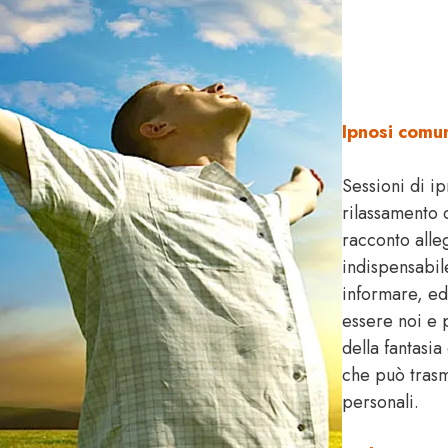
Ipnosi comu
Sessioni di i
rilassamento 
racconto all
indispensabile
informare, ed
essere noi e 
della fantasi
che può trasme
personali.