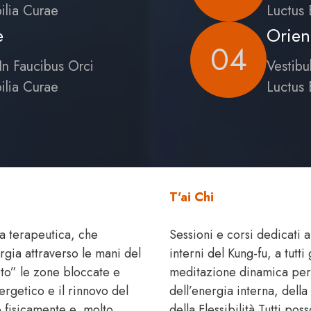
ilia Curae
Luctus 
e
Orien
04
In Faucibus Orci
Vestibu
ilia Curae
Luctus 
T’ai Chi
a terapeutica, che
Sessioni e corsi dedicati al 
rgia attraverso le mani del
interni del Kung-fu, a tutti
rto” le zone bloccate e
meditazione dinamica per l
ergetico e il rinnovo del
dell’energia interna, dell
o fisicamente e, molto
della Flessibilità.Tutti pos