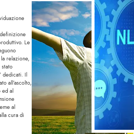
ividuazione
idefinizione
produttivo. Le
seguono
la relazione,
 stato
dedicati. Il
o all’ascolto,
o ed al
ensione
sieme al
lla cura di